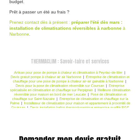
budget.
Prêt à passer un été au frais ?
Prenez contact dès à présent :
préparer l'été dès mars :
installation de climatisations réversibles à narbonne
à
Narbonne
.
THERMACLIM : Savoir-faire et services
Artisan pour pose de pompe à chaleur et climatisation à Peyriac-de-Mer
|
Devis gratuit pompe à chaleur air air Narbonne
|
Entreprise de climatisation et
chauffage pour une pose de pompe à chaleur air-air gainable à Narbonne
|
Devis pour la pose de climatisation réversible sur Coursan
|
Entreprise
spécialisée en climatisation et chauffage sur Perpignan
|
Meilleure climatisation
réversible pour maison en bord de mer Leucate
|
Pose de climatisation et
chauffage sur Saint-Nazaire
|
Entreprise de climatisation et chauffage sur la
Palme
|
Installateur de climatisation pour maison et appartement à proximité de
Gruissan
|
Devis installation ballon thermodynamique entreprise qualifié RGE
Narbonne
|
Installation de climatisation gainable invisible pour villa et maison
neuve à Leucate
|
Entreprise de climatisation et chauffage pour une pose de
ballon d'eau chaude thermodynamique à Narbonne
Demander mon devis gratuit