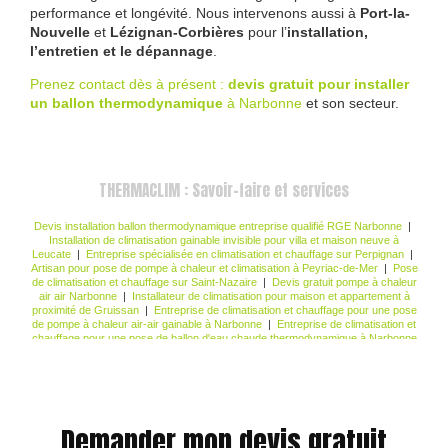
performance et longévité. Nous intervenons aussi à
Port-la-
Nouvelle
et
Lézignan-Corbières
pour l’
installation,
l’entretien et le dépannage
.
Prenez contact dès à présent :
devis gratuit
pour installer
un ballon thermodynamique
à Narbonne
et son secteur.
THERMACLIM : Savoir-faire et services
Devis installation ballon thermodynamique entreprise qualifié RGE Narbonne
|
Installation de climatisation gainable invisible pour villa et maison neuve à
Leucate
|
Entreprise spécialisée en climatisation et chauffage sur Perpignan
|
Artisan pour pose de pompe à chaleur et climatisation à Peyriac-de-Mer
|
Pose
de climatisation et chauffage sur Saint-Nazaire
|
Devis gratuit pompe à chaleur
air air Narbonne
|
Installateur de climatisation pour maison et appartement à
proximité de Gruissan
|
Entreprise de climatisation et chauffage pour une pose
de pompe à chaleur air-air gainable à Narbonne
|
Entreprise de climatisation et
chauffage pour une pose de ballon d'eau chaude thermodynamique à Narbonne
|
Entreprise de climatisation et chauffage sur la Palme
|
Devis pour la pose de
climatisation réversible sur Coursan
|
Meilleure climatisation réversible pour
maison en bord de mer Leucate
Demander mon devis gratuit