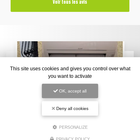
Voir tous les avis
This site uses cookies and gives you control over what
you want to activate
OK, accept all
Deny all cookies
23/03/2026
PERSONALIZE
Installation Climatisation Mitsubishi à
Narbonne : Focus sur le quartier Crabit
PRIVACY POLICY